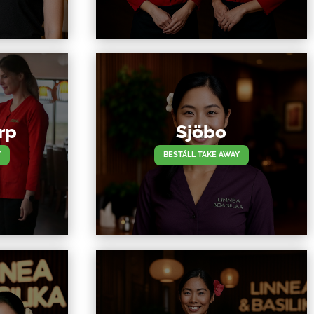
rp
Sjöbo
Y
BESTÄLL TAKE AWAY