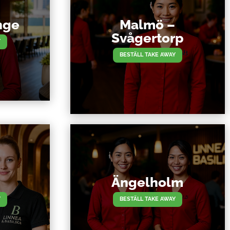
nge
Malmö –
Svågertorp
Y
BESTÄLL TAKE AWAY
Ängelholm
Y
BESTÄLL TAKE AWAY