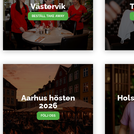
Västervik
T
BESTÄLL TAKE AWAY
Aarhus hösten
Hols
2026
FÖLJ OSS