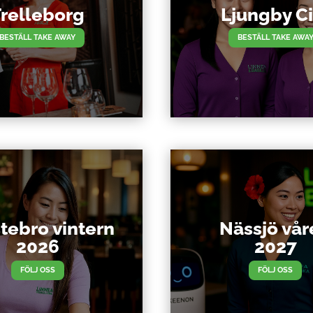
relleborg
Ljungby Ci
BESTÄLL TAKE AWAY
BESTÄLL TAKE AWA
tebro vintern
Nässjö vår
2026
2027
FÖLJ OSS
FÖLJ OSS