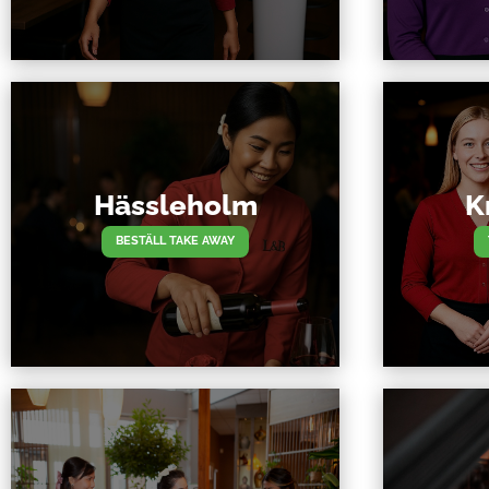
Hässleholm
K
BESTÄLL TAKE AWAY