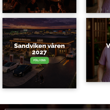
Sandviken våren
V
2027
FÖLJ OSS