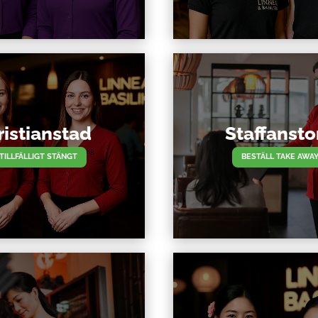
ristianstad
Staffansto
TILLFÄLLIGT STÄNGT
BESTÄLL TAKE AWA