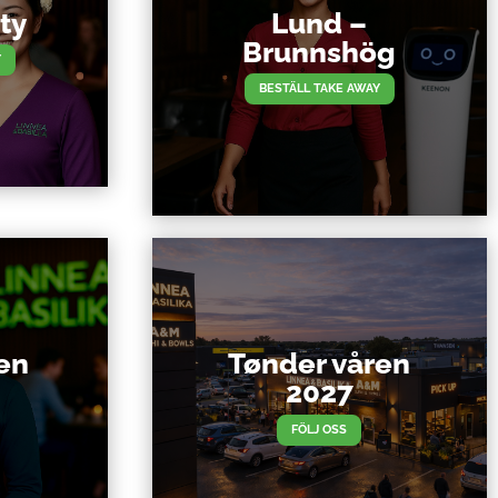
ty
Lund –
Brunnshög
Y
BESTÄLL TAKE AWAY
en
Tønder våren
2027
FÖLJ OSS