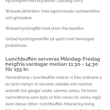
Kycklingfilé med brytbönor i panang curry
Wokade jätteräkor med egenrostade cashewnötter
och grönsaker
Wokad kycklingfilé med stark thai basilika
Grillad kycklinginnerfilé på spett med hemlagad
jordnötssås
Lunchbuffén serveras Måndag-Fredag
helgfria vardagar mellan 11:30 - 14:30
för 155 kr.
Varmrätterna i lunchbuffén roterar vi från ordinarie a
la carte menyn. Vi serverar således inte samma
wokrätt två gånger under samma vecka. Förutom
varmrätterna som byts ut från vecka till vecka ingår
även dessa rätter i lunchbuffén, friterad kyckling,