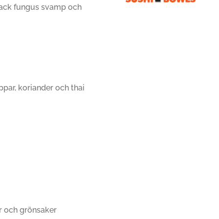
black fungus svamp och
par, koriander och thai
r och grönsaker