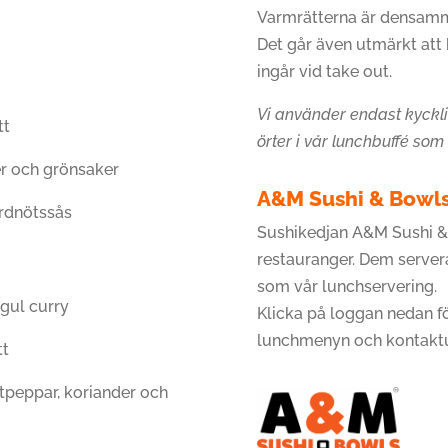
Varmrätterna är densamm
Det går även utmärkt att 
ingår vid take out.
Vi använder endast kycklin
tt
örter i vår lunchbuffé som 
r och grönsaker
A&M Sushi & Bowl
ordnötssås
Sushikedjan A&M Sushi & 
restauranger. Dem serve
som vår lunchservering.
 gul curry
Klicka på loggan nedan fö
lunchmenyn och kontaktup
tt
tpeppar, koriander och