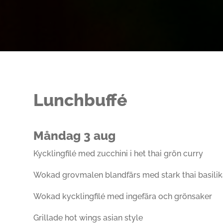
Lunchbuffé
Måndag 3 aug
Kycklingfilé med zucchini i het thai grön curry
Wokad grovmalen blandfärs med stark thai basili
Wokad kycklingfilé med ingefära och grönsaker
Grillade hot wings asian style