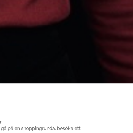
r
t gå på en shoppingrunda, besöka ett