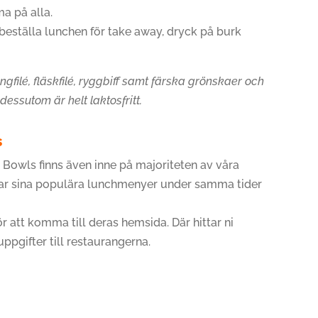
a på alla.
beställa lunchen för take away, dryck på burk
gfilé, fläskfilé, ryggbiff samt färska grönskaer och
dessutom är helt laktosfritt.
s
Bowls finns även inne på majoriteten av våra
rar sina populära lunchmenyer under samma tider
r att komma till deras hemsida. Där hittar ni
pgifter till restaurangerna.