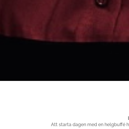
Att starta dagen med en helgbuffé h