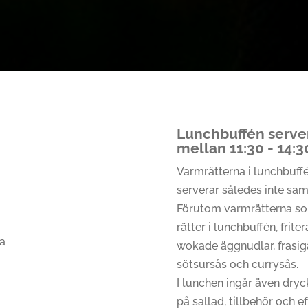
Lunchbuffén serve
mellan 11:30 - 14:30
Varmrätterna i lunchbuffén
serverar således inte s
Förutom varmrätterna som
rätter i lunchbuffén, frit
ka
wokade äggnudlar, frasig
sötsursås och currysås.
I lunchen ingår även dryck
på sallad, tillbehör och e