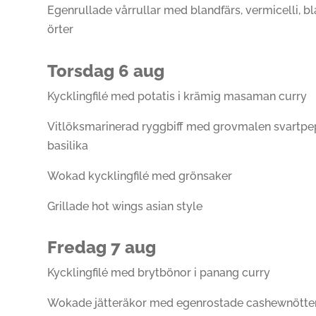
Egenrullade vårrullar med blandfärs, vermicelli, 
örter
Torsdag 6 aug
Kycklingfilé med potatis i krämig masaman curry
Vitlöksmarinerad ryggbiff med grovmalen svartpep
basilika
Wokad kycklingfilé med grönsaker
Grillade hot wings asian style
Fredag 7 aug
Kycklingfilé med brytbönor i panang curry
Wokade jätteräkor med egenrostade cashewnötte