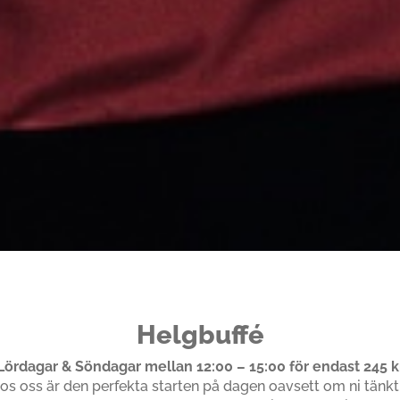
Helgbuffé
Lördagar & Söndagar mellan 12:00 – 15:00 för endast 245 k
os oss är den perfekta starten på dagen oavsett om ni tänk