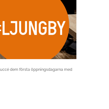
or succé dem första öppningsdagarna med