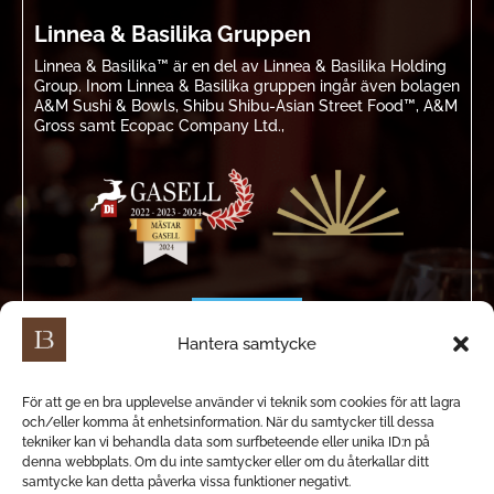
Linnea & Basilika Gruppen
Linnea & Basilika™ är en del av Linnea & Basilika Holding
Group. Inom Linnea & Basilika gruppen ingår även bolagen
A&M Sushi & Bowls, Shibu Shibu-Asian Street Food™, A&M
Gross samt Ecopac Company Ltd.,
Hantera samtycke
För att ge en bra upplevelse använder vi teknik som cookies för att lagra
och/eller komma åt enhetsinformation. När du samtycker till dessa
tekniker kan vi behandla data som surfbeteende eller unika ID:n på
denna webbplats. Om du inte samtycker eller om du återkallar ditt
samtycke kan detta påverka vissa funktioner negativt.