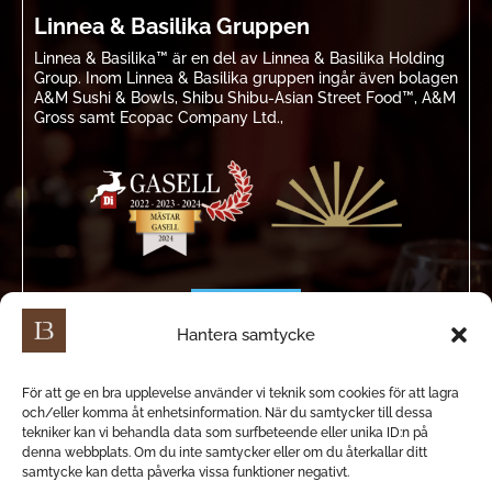
Linnea & Basilika Gruppen
Linnea & Basilika™ är en del av Linnea & Basilika Holding
Group. Inom Linnea & Basilika gruppen ingår även bolagen
A&M Sushi & Bowls, Shibu Shibu-Asian Street Food™, A&M
Gross samt Ecopac Company Ltd.,
Hantera samtycke
För att ge en bra upplevelse använder vi teknik som cookies för att lagra
och/eller komma åt enhetsinformation. När du samtycker till dessa
tekniker kan vi behandla data som surfbeteende eller unika ID:n på
denna webbplats. Om du inte samtycker eller om du återkallar ditt
samtycke kan detta påverka vissa funktioner negativt.